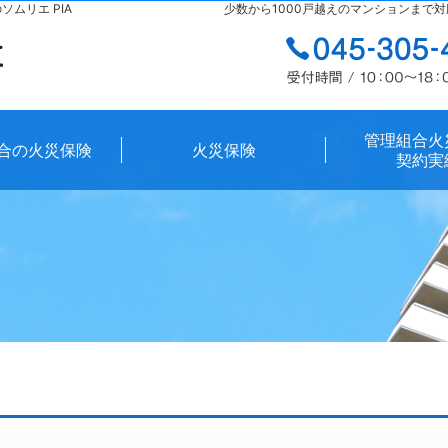
ムリエ PIA
管理組合火
合の火災保険
火災保険
契約実