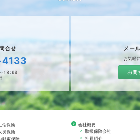
問合せ
メー
-4133
お気軽
～18:00
日
生命保険
会社概要
取扱保険会社
火災保険
社員紹介
自動車保険