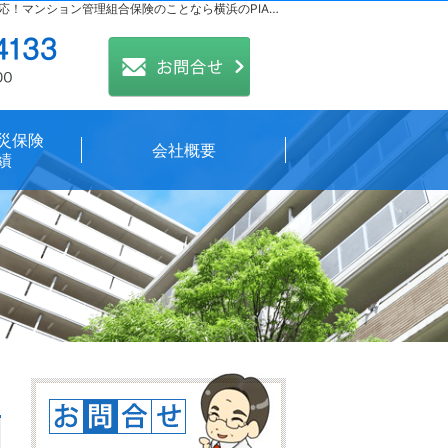
少数から1000戸越えのマンションまで対応！マンション管理組合保険のことなら横浜のPIA株式会社へ。
045-305-4133
営業時間
10:00～18:00
定休日
土日祝祭日
お問合せ
災保険
会社概要
績
045-305-4133
10:00～18:0
営業時間