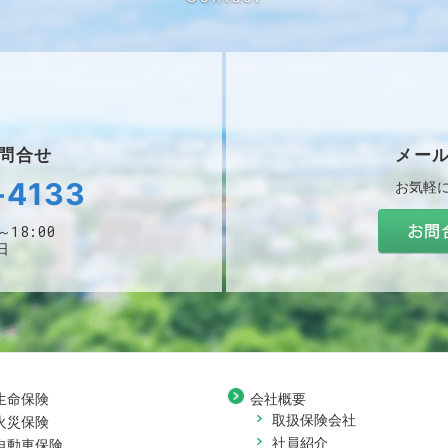
問合せ
メー
-4133
お気軽
～18:00
日
生命保険
会社概要
取扱保険会社
火災保険
社員紹介
自動車保険